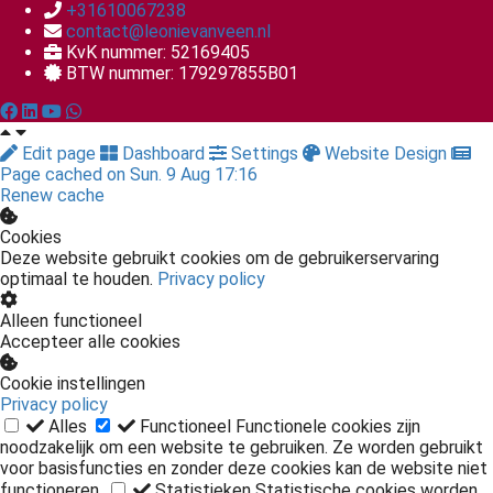
+31610067238
contact@leonievanveen.nl
KvK nummer: 52169405
BTW nummer: 179297855B01
Edit page
Dashboard
Settings
Website Design
Page cached on Sun. 9 Aug 17:16
Renew cache
Cookies
Deze website gebruikt cookies om de gebruikerservaring
optimaal te houden.
Privacy policy
Alleen functioneel
Accepteer alle cookies
Cookie instellingen
Privacy policy
Alles
Functioneel
Functionele cookies zijn
noodzakelijk om een website te gebruiken. Ze worden gebruikt
voor basisfuncties en zonder deze cookies kan de website niet
functioneren.
Statistieken
Statistische cookies worden