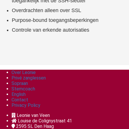
toegankelijk met de SSH-sleutel
Overdrachten alleen over SSL
Purpose-bound toegangsbeperkingen
Controle van erkende autorisaties
Over Leonie
Privé zanglessen
Sopraan
Stemcoach
English
Contact
Privacy Policy
Leonie van Veen
Louise de Colignystraat 41
2595 SL
Den Haag